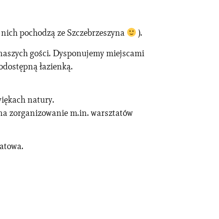
z nich pochodzą ze Szczebrzeszyna
).
 naszych gości. Dysponujemy miejscami
odostępną łazienką.
więkach natury.
 na zorganizowanie m.in. warsztatów
tatowa.