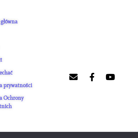
 główna
t
jechać
ka prywatności
ka Ochrony
tnich