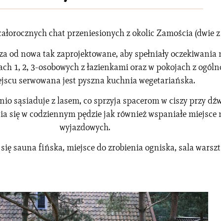
ałorocznych chat przeniesionych z okolic Zamościa (dwie 
za od nowa tak zaprojektowane, aby spełniały oczekiwania
ch 1, 2, 3-osobowych z łazienkami oraz w pokojach z ogóln
jscu serwowana jest pyszna kuchnia wegetariańska.
o sąsiaduje z lasem, co sprzyja spacerom w ciszy przy dź
nia się w codziennym pędzie jak również wspaniałe miejsce
wyjazdowych.
 się sauna fińska, miejsce do zrobienia ogniska, sala warsz