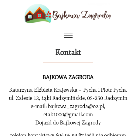
Kontakt
BAJKOWA ZAGRODA
Katarzyna Elżbieta Krajewska – Pycha i Piotr Pycha
ul. Zalesie 13, Łąki Radzymińskie, 05-250 Radzymin
e-mail: bajkowa_zagroda@o2.pl,
etak1000@gmail.com
Dojazd do Bajkowej Zagrody
telefon kontaktowy 604 94 99 87 jeśli nie odbieram